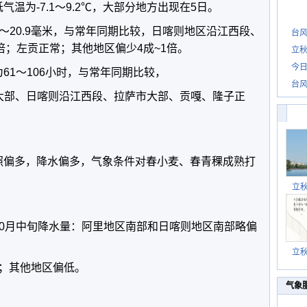
温为-7.1～9.2℃，大部分地方出现在5日。
～20.9毫米，与常年同期比较，日喀则地区沿江西段、
台风
倍；左贡正常；其他地区偏少4成~1倍。
立秋
今日
61～106小时，与常年同期比较，
台风
大部、日喀则沿江西段、拉萨市大部、贡嘎、隆子正
偏多，降水偏多，气象条件对春小麦、春青稞成熟打
立
0月中旬降水量：阿里地区南部和日喀则地区南部略偏
立
；其他地区偏低。
气象