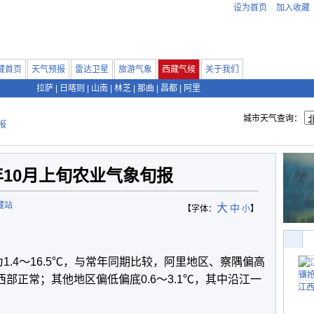
设为首页
加入收藏
藏首页
天气预报
雷达卫星
旅游气象
西藏气候
关于我们
拉萨
|
日喀则
|
山南
|
林芝
|
那曲
|
昌都
|
阿里
城市天气查询：
报
4年10月上旬农业气象旬报
藏站
大
中
【字体：
小
】
.4～16.5℃，与常年同期比较，阿里地区、察隅偏高
中西部正常；其他地区偏低偏底0.6～3.1℃，其中沿江一
江