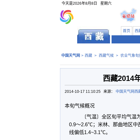
今天是
2026年8月8日
星期六
首页
西
中国天气网
>
西藏
>
西藏气候
>
农业气象旬
西藏201
2014-10-17 11:10:25 来源：
中国天气网西
本旬气候概况
〔气温〕全区旬平均气温为1
0.9～2.6℃；米林、那曲地区
线偏低1.4~3.1℃。