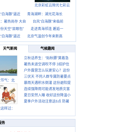
北京彩虹云隙光七彩云
“白海豚”逼近
青海湖畔：湖光花海长
：暑热尚存 大自
台风“白海豚”来临前
份天空“显眼包”
走进青海祁连 邂逅一
“白海豚”逼近
北京气温创今年来新高
天气新闻
气候趣闻
立秋话养生：“贴秋膘”莫着急
暑热未退空调吹不停 3招护住
先清暑再防燥
户外露营怎么玩更安心？这份
肩颈不酸痛
三伏天 不同人群专属防暑要点
攻略请收好
秋节气：北
暴雨天遇积水倒灌 这份避险提
请收好
连续强降雨可能诱发地质灾害
示请收好
夏日安然入睡 收好这份降温小
这些前兆要知道
夏季户外活动注意这6点 防暑
贴士
健身两不误
秋这样过：
服务