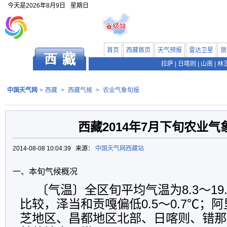
今天是
2026年8月9日
星期日
首页
西藏首页
天气预报
雷达卫星
旅
拉萨
|
日喀则
|
山南
|
林
中国天气网
>
西藏
>
西藏气候
>
农业气象旬报
西藏2014年7月下旬农业气
2014-08-08 10:04:39 来源：
中国天气网西藏站
一、本旬气候概况
〔气温〕全区旬平均气温为8.3～19
比较，泽当和贡嘎偏低0.5～0.7℃；
芝地区、昌都地区北部、日喀则、错那偏高