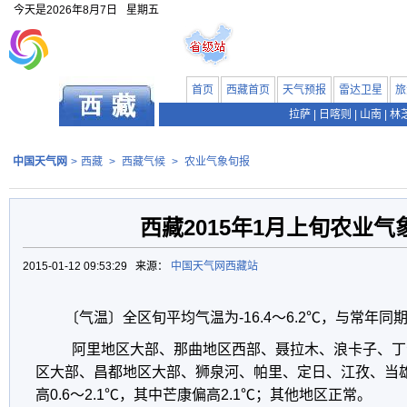
今天是
2026年8月7日
星期五
首页
西藏首页
天气预报
雷达卫星
旅
拉萨
|
日喀则
|
山南
|
林
中国天气网
>
西藏
>
西藏气候
>
农业气象旬报
西藏2015年1月上旬农业气
2015-01-12 09:53:29 来源：
中国天气网西藏站
〔气温〕全区旬平均气温为-16.4～6.2℃，与常年同
阿里地区大部、那曲地区西部、聂拉木、浪卡子、丁青偏
区大部、昌都地区大部、狮泉河、帕里、定日、江孜、当
高0.6～2.1℃，其中芒康偏高2.1℃；其他地区正常。