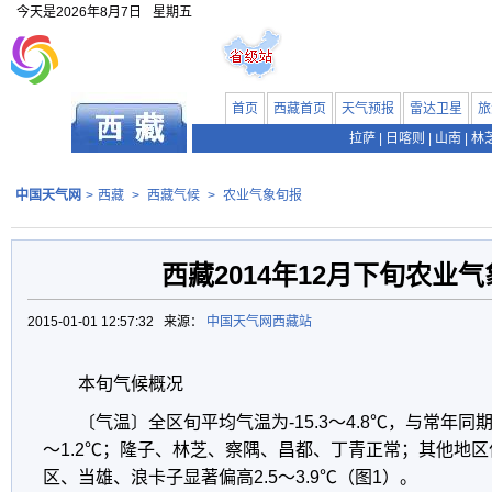
今天是
2026年8月7日
星期五
首页
西藏首页
天气预报
雷达卫星
旅
拉萨
|
日喀则
|
山南
|
林
中国天气网
>
西藏
>
西藏气候
>
农业气象旬报
西藏2014年12月下旬农业
2015-01-01 12:57:32 来源：
中国天气网西藏站
本旬气候概况
〔气温〕全区旬平均气温为-15.3～4.8℃，与常年同期
～1.2℃；隆子、林芝、察隅、昌都、丁青正常；其他地区偏
区、当雄、浪卡子显著偏高2.5～3.9℃（图1）。