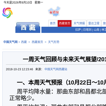
今天是
2026年8月10日
星期一
首页
西藏首页
天气预报
雷达卫星
旅
拉萨
|
日喀则
|
山南
|
林
中国天气网
>
西藏
>
西藏首页
>
天气形势
一周天气回顾与未来天气展望/201
2018-10-23 12:23:46 来源：
中国天气网西藏站
一、本周天气预报（10月22日～10
周平均降水量：那曲东部和昌都北
正常略少。