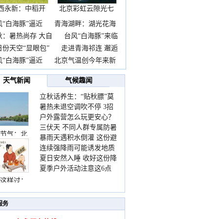
西永新：中稻开
北京彩虹云隙光七
镰抢
彩云
风“白海豚”逼近
青海湖畔：湖光花海
秋：暑热尚存 大自
台风“白海豚”来临
日份天空“显眼包”
走进青海祁连 邂逅
风“白海豚”逼近
北京气温创今年来新
点
关区
天气新闻
气候趣闻
立秋话养生：“贴秋膘”莫
珠孜区
暑热未退空调吹不停 3招
着急 先清暑再防燥
尼区
户外露营怎么玩更安心？
护住肩颈不酸痛
三伏天 不同人群专属防暑
这份攻略请收好
宜区
节气：北
暴雨天遇积水倒灌 这份避
要点请收好
连续强降雨可能诱发地质
险提示请收好
东区
夏日安然入睡 收好这份降
灾害 这些前兆要知道
尔县
夏季户外活动注意这6点
温小贴士
防暑健身两不误
这样过：
若区
服务