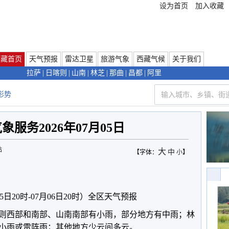
设为首页
加入收藏
西藏首页
天气预报
雷达卫星
旅游气象
西藏气候
关于我们
拉萨
|
日喀则
|
山南
|
林芝
|
那曲
|
昌都
|
阿里
形势
服务2026年07月05日
站
大
中
【字体：
小
】
日20时-07月06日20时）全区天气预报
则西部和南部、山南南部有小雨，部分地方有中雨；林
小雨或雷阵雨；其他地方少云间多云。