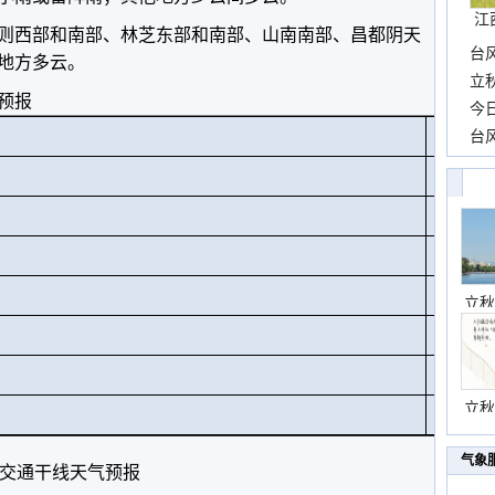
江
则西部和南部、林芝东部和南部、山南南部、昌都阴天
台
地方多云。
长
立
预报
前
今
一
台
站
高
城
桑
色
巴
立秋
乃
噶
立秋
卡
气象
交通干线天气预报