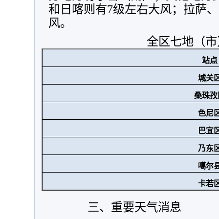
和日喀则有7级左右大风；拉萨、
风。
全区七地（市）
站点
城关
桑珠孜
色尼
巴宜
乃东
噶尔
卡若
三、重要天气消息