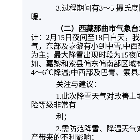
3.过程期间有3～5 摄氏
暖。
（二）西藏那曲市气象台
计：2月15日夜间至18日白天，
气，东部及嘉黎有小到中雪,中
为主；最大降雪出现时段为15夜
如、嘉黎和索县偏东偏南部区域
4～6℃降温;中西部及巴青、索县
关注与建议：
1.此次降雪天气对改善土
险等级非常有
利；
2.需防范降雪、降温天气
产带来的不利影响；