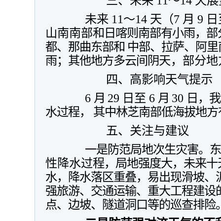
三、未来 11～14 天展
未来
11～14
天
（7
月
9
日
山南南部
和日喀则南部有小雨，部
都、那曲东部和
中部、拉萨、阿里
雨；其他地方多云间阴
天，部分地
四、高影响天气提示
6
月
29
日至
6
月
30
日，我
水过程， 其中林芝南部低海拔地方
五、关注与建议
一是防范局地次生灾害。
性降水过
程，局地强度大，未来十
水，降水落区重叠，易出现滑坡、
强旅游、交通运输、
重大工程建设
点、边坡、隧道洞口等的巡查排险