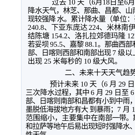
过去
10
天
（6
月
18
日至
6
月
降水
天气，林芝、那曲、昌都、山
现较强降
水。累计降水量（
单位：
240.8
、
下亚东庞
达
224
、米林南
结陈塘
154.2
、洛扎拉
郊德玛隆
12
若妥坝
95.5
、嘉黎
88.1
。那曲西部
部、日喀则西部和南部出现
7 级
出现 25 米每秒的 10 级大风。
二、未来十天天气趋
预计未来
10 天（6
月
29
三次降水
过程，其中
6
月
29
日至
部、日喀则南部
和昌都有小到中雨
墨脱低海拔地方有大
到暴雨；
7
月
范围缩小，主要集中在南
部一带。
和拉萨等地午后易出现短时强降水
性天气。