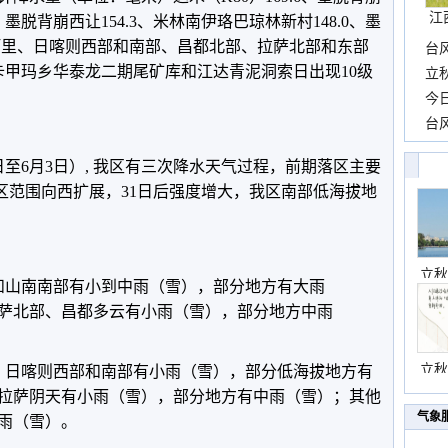
江
2、墨脱背崩西让154.3、米林南伊珞巴琼林新村148.0、墨
、阿里、日喀则西部和南部、昌都北部、拉萨北部和东部
台
卡甲玛乡华泰龙二期尾矿库和江达青泥洞索日出现10级
长
立
前
今
一
台
高
至6月3日）, 我区有三次降水天气过程，前期落区主要
落区范围向西扩展，31日后强度增大，我区南部低海拔地
立秋
和山南南部有小到中雨（雪），部分地方有大雨
萨北部、昌都多云有小雨（雪），部分地方中雨
立秋
、日喀则西部和南部有小雨（雪），部分低海拔地方有
拉萨阴天有小雨（雪），部分地方有中雨（雪）；其他
气象
雨（雪）。