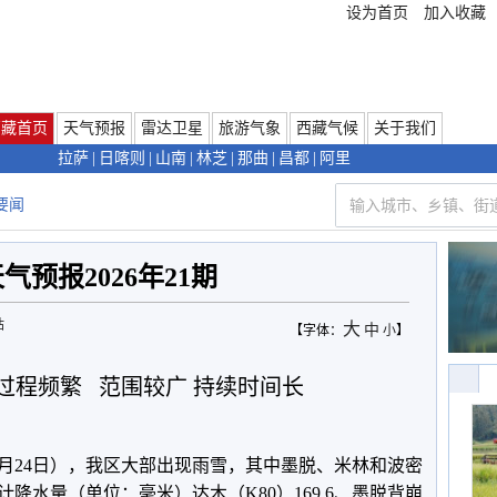
设为首页
加入收藏
西藏首页
天气预报
雷达卫星
旅游气象
西藏气候
关于我们
拉萨
|
日喀则
|
山南
|
林芝
|
那曲
|
昌都
|
阿里
要闻
气预报2026年21期
站
大
中
【字体：
小
】
过程频繁 范围较广 持续时间长
5月24日），我区大部出现雨雪，其中墨脱、米林和波密
降水量（单位：毫米）达木（K80）169.6、墨脱背崩