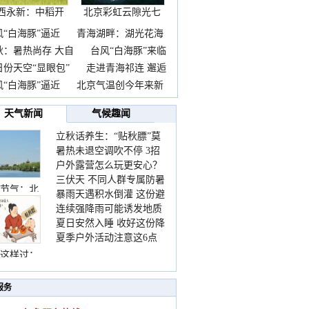
西永新：中稻开
北京彩虹云隙光七
镰抢
彩云
风“白海豚”逼近
青海湖畔：湖光花海
秋：暑热尚存 大自
台风“白海豚”来临
日份天空“显眼包”
走进青海祁连 邂逅
风“白海豚”逼近
北京气温创今年来新
天气新闻
气候趣闻
立秋话养生：“贴秋膘”莫
暑热未退空调吹不停 3招
着急 先清暑再防燥
户外露营怎么玩更安心？
护住肩颈不酸痛
三伏天 不同人群专属防暑
这份攻略请收好
节气：北
暴雨天遇积水倒灌 这份避
要点请收好
连续强降雨可能诱发地质
险提示请收好
夏日安然入睡 收好这份降
灾害 这些前兆要知道
夏季户外活动注意这6点
温小贴士
防暑健身两不误
这样过：
服务