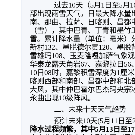
过去10天（5月1日至5月1
部出现雨雪天气，日最大降水量
南、那曲、拉萨、日喀则、昌都
（雪），其中巴青、丁青和墨竹
雪。累计降水量（单位：毫米）
新村132、墨脱德尔贡120、墨脱
雪雄玛108、玉麦隆嘎加萨气象观
华泰龙露天角岩67、嘉黎拉日56
10日08时，嘉黎积雪深度为1厘
喀则西部和南部、昌都中部和北部
大风，其中仲巴霍尔巴杰玛央宗冰
永曲出现10级阵风。
二、未来十天天气趋势
预计未来10天(5月11日至20
降水过程频繁，其中5月13日至1