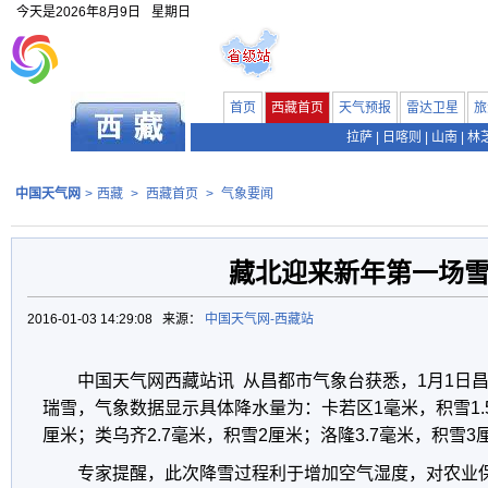
今天是
2026年8月9日
星期日
首页
西藏首页
天气预报
雷达卫星
旅
拉萨
|
日喀则
|
山南
|
林
中国天气网
>
西藏
>
西藏首页
>
气象要闻
藏北迎来新年第一场
2016-01-03 14:29:08 来源：
中国天气网-西藏站
中国天气网西藏站讯 从昌都市气象台获悉，1月1日
瑞雪，气象数据显示具体降水量为：卡若区1毫米，积雪1.5
厘米；类乌齐2.7毫米，积雪2厘米；洛隆3.7毫米，积雪3
专家提醒，此次降雪过程利于增加空气湿度，对农业