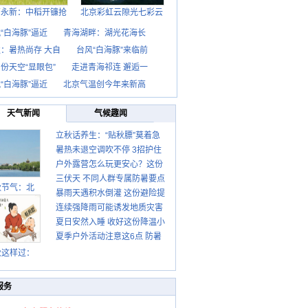
西永新：中稻开镰抢
北京彩虹云隙光七彩云
“白海豚”逼近
青海湖畔：湖光花海长
：暑热尚存 大自
台风“白海豚”来临前
份天空“显眼包”
走进青海祁连 邂逅一
“白海豚”逼近
北京气温创今年来新高
天气新闻
气候趣闻
立秋话养生：“贴秋膘”莫着急
暑热未退空调吹不停 3招护住
先清暑再防燥
户外露营怎么玩更安心？这份
肩颈不酸痛
三伏天 不同人群专属防暑要点
攻略请收好
秋节气：北
暴雨天遇积水倒灌 这份避险提
请收好
连续强降雨可能诱发地质灾害
示请收好
夏日安然入睡 收好这份降温小
这些前兆要知道
夏季户外活动注意这6点 防暑
贴士
健身两不误
秋这样过：
服务