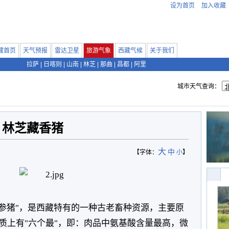
设为首页
加入收藏
藏首页
天气预报
雷达卫星
旅游气象
西藏气候
关于我们
拉萨
|
日喀则
|
山南
|
林芝
|
那曲
|
昌都
|
阿里
城市天气查询：
林芝藏香猪
大
中
【字体：
小
】
人参猪"，是西藏特有的一种古老畜种资源，主要原
质上有"六个最"，即：肉品中氨基酸含量最高，微