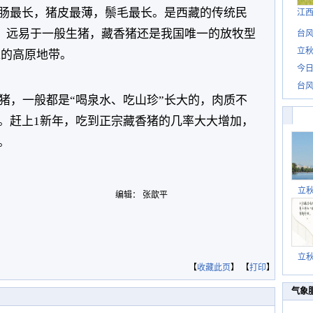
肠最长，猪皮最薄，鬃毛最长。是西藏的传统民
江
，远易于一般生猪，藏香猪还是我国唯一的放牧型
台风
立秋
0米的高原地带。
今日
台风
猪，一般都是“喝泉水、吃山珍”长大的，肉质不
。赶上1新年，吃到正宗藏香猪的几率大大增加，
。
立
编辑： 张歆平
立
【
收藏此页
】 【
打印
】
气象