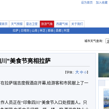
设为首页
加入收藏
藏首页
天气预报
雷达卫星
旅游气象
西藏气候
关于我们
拉萨
|
日喀则
|
山南
|
林芝
|
那曲
|
昌都
|
阿里
城市天气查询：
四川”美食节亮相拉萨
大
中
【字体：
小
】
食节在拉萨瑞吉度假酒店开幕,给游客和市民献上了一
工作人员正在“印象四川”美食节入口处捏面人。只