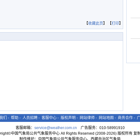
【
收藏此页
】 【
打印
】
我们
-
帮助
-
人员招聘
-
客服中心
-
版权声明
-
网站律师
-
网站地图
-
商务合作
-
客服邮箱：
service@weather.com.cn
广告服务：010-58991910
yright©中国气象局公共气象服务中心 All Rights Reserved (2008-2026) 版权所有 
制作维护：中国气象局公共气象服务中心、西藏自治区气象局