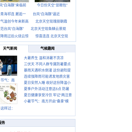
风“白海豚”来临前
今日份天空“显眼包”
青海祁连 邂逅一
台风“白海豚”逼近
京气温创今年来新高
北京天空现瑰丽朝霞
范台风“白海豚”
北京天空现鱼鳞云景观
京降雨过后火烧云惊
惊喜连连 北京天空现
天气新闻
气候趣闻
大暑养生 温和消暑不贪凉
三伏天 不同人群专属防暑要点
暴雨天遇积水倒灌 这份避险提
请收好
连续强降雨可能诱发地质灾害
示请收好
暑节气：南
夏日安然入睡 收好这份降温小
这些前兆要知道
夏季户外活动注意这6点 防暑
贴士
夏日健康享受冷饮 牢记“两注意
健身两不误
小暑节气：南方开启“桑拿”模
一控制”
式 北方陆续进入雨季
暑这样过：
服务