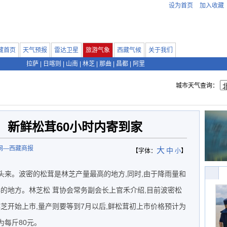
设为首页
加入收藏
藏首页
天气预报
雷达卫星
旅游气象
西藏气候
关于我们
拉萨
|
日喀则
|
山南
|
林芝
|
那曲
|
昌都
|
阿里
城市天气查询：
，新鲜松茸60小时内寄到家
网—西藏商报
大
中
【字体：
小
】
头来。波密的松茸是林芝产量最高的地方,同时,由于降雨量和
的地方。林芝松 茸协会常务副会长上官禾介绍,目前波密松
芝开始上市,量产则要等到7月以后,鲜松茸初上市价格预计为
为每斤80元。