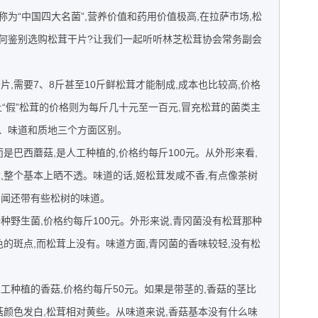
为“中国四大名菌”,营养价值和药用价值极高,在拉萨市场,松
何鉴别选购松茸干片?让我们一起听听林芝松茸协会常务副会
片,需要7、8斤甚至10斤鲜松茸才能制成,成本也比较高,价格
上“假”松茸的价格则为每斤几十元至一百元,冒充松茸的菌类主
、味道和质地三个方面区别。
是巴西蘑菇,是人工种植的,价格约每斤100元。从外形来看,
,整个基本上晒不透。味道的话,姬松茸发咸不香,有点像茶树
细闻还带有些松树的味道。
种野生菌,价格约每斤100元。外形来说,青冈菌没有松茸那种
色的斑点,而松茸上没有。味道方面,青冈菌的香味较轻,没有松
工种植的香菇,价格约每斤50元。如果是带茎的,香菇的茎比
菇颜色发白,松茸相对黄些。从味道来说,香菇基本没有什么味