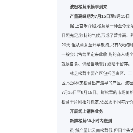
波密松茸采摘季到来
产量高峰期为7月15日至8月15日
据 上官禾介绍,松茸是一种至今无
日照充足,独特的气候,形成了营养高、
20天,但从童茸至开伞散孢,只有3天
一般会出售给固定来此收 购的商人或企
就是自食、供给当地餐厅或晒干留存。
林芝松茸主要产区包括巴宜区、工
区,也是林芝松茸出产最早的产区。波密
7月15日至8月15日。鲜松茸的市场
松茸干片则相对稳定,依品质不同每斤价格
开展线上销售业务
新鲜松茸60小时内送到
虽 然产量比云南松茸低,但因个