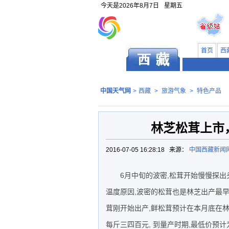
今天是
2026年8月7日
星期五
首页
西
中国天气网
>
西藏
>
旅游气象
>
特色产品
林芝松茸上市
2016-07-05 16:28:18 来源：
中国西藏新闻
6月中旬的波密,松茸开始慢慢探出
温度原因,波密的松茸也是林芝出产最早
茸刚开始出产,鲜松茸预计在本月底在林
每斤三四百元, 到量产时期,最低价预计