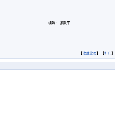
编辑： 张歆平
【
收藏此页
】 【
打印
】