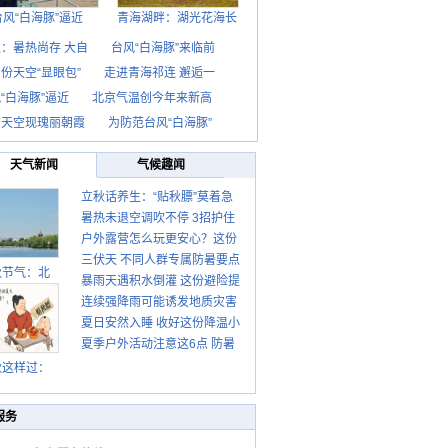
台风“白海豚”逼近
青海湖畔：湖光花海长
：暑热尚存 大自
台风“白海豚”来临前
份天空“显眼包”
走进青海祁连 邂逅一
“白海豚”逼近
北京气温创今年来新高
京天空现瑰丽朝霞
为防范台风“白海豚”
天气新闻
气候趣闻
立秋话养生：“贴秋膘”莫着急
暑热未退空调吹不停 3招护住
先清暑再防燥
户外露营怎么玩更安心？这份
肩颈不酸痛
三伏天 不同人群专属防暑要点
攻略请收好
秋节气：北
暴雨天遇积水倒灌 这份避险提
请收好
连续强降雨可能诱发地质灾害
示请收好
夏日安然入睡 收好这份降温小
这些前兆要知道
夏季户外活动注意这6点 防暑
贴士
健身两不误
秋这样过：
服务