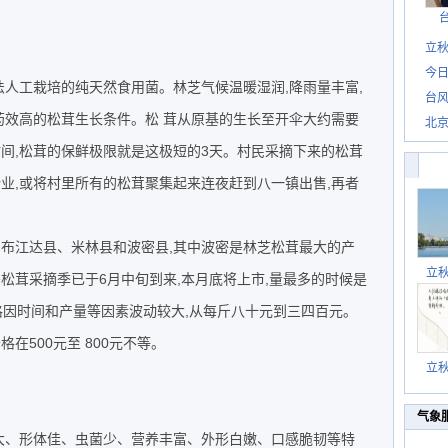
立秋
今日
法人工栽培的纯天然食用菌。林芝气候温暖湿润,降雨量丰富,
台风
药效高的松茸生长条件。松 茸从原基的生长至开伞大约需要
北
的时间,松茸的保鲜极限就是这极短的3天。村民采摘下来的松茸
业,或将村里所有的松茸聚集起来连夜赶到八一镇出售,再者
 布江达县、米林县和波密县,其中波密是林芝松茸最大的产
立
松茸采摘季已于6月中旬到来,本月底将上市,量最多的时候是
价格因时间和产量等因素波动较大,从每斤八十元到三四百元。
在500元至 800元不等。
立
气象
头大、形体佳、虫菌少、营养丰富、外形白嫩、口感脆韧等特