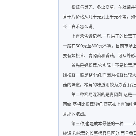
松茸与灵芝、冬虫夏草、羊肚菌并称
茸干片价格从几十元到上千元不等。如
长上官禾怎么说。
上官禾告诉记者,一斤烘干的松茸干
一般在500元至800元不等。目前市场
要有姬松茸、青冈菌和香菇。可从外形
首先是姬松茸,它实际上不是松茸,而
姬松茸一般是整个的,而因为松茸比较大
菇的味道。松茸的味道则较为浓香,仔
第二种容易混淆的是青冈菌,这是一
回纹,茎相比松茸较细,蘑菇衣上有咖啡
茸那么浓烈。
第三种,也是成本最低的一种——人
较短,和松茸的长茎很容易区分,而且香