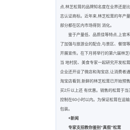
点,林芝松茸的品牌知名度在业界还是比较
志认证商标。近年来,林芝松茸的年产量
部分都在区内市场得到 消化。
鉴于产量低、品质佳等特点,上官禾
了加强与旅游业的配合,与景区、餐馆等
开展宣传。在下月将举行的第六届林芝
当 地村民、美食专家一起研究开发松茸
企业还开设了微店和淘宝店,让消费者
淘宝店看到,新鲜的林芝松茸已开始预售,将
买2斤以上还 有优惠。销售的松茸于当
控制在60小时以内。为保证松茸在运输
包装。
+新闻
专家支招教你鉴别“真假”松茸