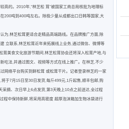
高的。2010年,“林芝松 茸”被国家工商总局核批为地理标
在200吨到400吨左右。除极少量从成都出口日韩等国家,大
认为,林芝松茸更适合走精品高端路线。在品牌推广方面,除
建 立联系,林芝松茸近年来拓展线上业务,通过微信、微博等
松茸美食文化旅游节期间,林芝松茸协会还将深入松茸产地,与
新吃法,并通过图文、视频等方式在线上推广。在林芝,不少
通过网络平台购买到鲜松茸 或松茸干片。记者登录林芝的一家
于7月15日至30日发货,每斤499元,1斤起售,顺丰包邮,购
天采摘、次日早上6点发货,第3天晚上10点之前送达,全过程
过程中保持新鲜,将采用高密度 超厚泡沫箱加生物冰袋进行