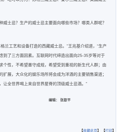
种威士忌？生产的威士忌主要面向哪些市场？哪类人群呢？
苏格兰工艺和设备打造的西藏威士忌。”王兆基介绍道，“生产
到了三方面因素。互联网时代缔造出面向25-35岁等对于
求个性，不希望墨守成规，希望受到重视的新生代人群；由
的扩展，大众化的娱乐场所将会成为洋酒的主要销售渠道；
，让全世界喝上来自世界屋脊的顶级威士忌酒。”
编辑： 张歆平
【
收藏此页
】 【
打印
】