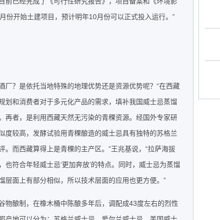
目前已经完成了《可行性研究报告》，项目备案和《环境影
月份开始土建项目，预计明年10月份可以正式投入运行。”
酒厂？是依托当地特殊的地理优势还是资源优势呢？“在西藏
规划和消费者对于多元化产品的需求，填补我国威士忌蒸馏
。再者，是利用西藏天然无污染的青稞资源。经国外专家研
似度较高，发酵试验用青稞酿造的威士忌具有独特的苏格兰
评。而西藏算得上是青稞的主产区。”王兆基说，“拉萨海拔
，也符合年轻威士忌‘更加奔放’的特点。同时，威士忌为蒸馏
馏层面上有部分相似，所以技术层面的应用也更方便。”
谷物酿制，在橡木桶中陈酿多年后，调配成43度左右的烈性
按照产地可以分为：苏格兰威士忌、爱尔兰威士忌、美国威士