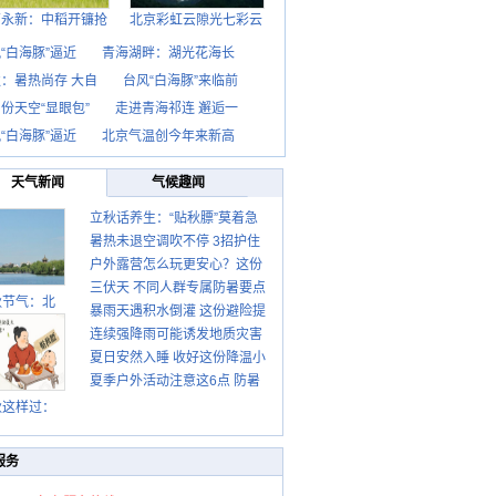
西永新：中稻开镰抢
北京彩虹云隙光七彩云
“白海豚”逼近
青海湖畔：湖光花海长
：暑热尚存 大自
台风“白海豚”来临前
份天空“显眼包”
走进青海祁连 邂逅一
“白海豚”逼近
北京气温创今年来新高
天气新闻
气候趣闻
立秋话养生：“贴秋膘”莫着急
暑热未退空调吹不停 3招护住
先清暑再防燥
户外露营怎么玩更安心？这份
肩颈不酸痛
三伏天 不同人群专属防暑要点
攻略请收好
秋节气：北
暴雨天遇积水倒灌 这份避险提
请收好
连续强降雨可能诱发地质灾害
示请收好
夏日安然入睡 收好这份降温小
这些前兆要知道
夏季户外活动注意这6点 防暑
贴士
健身两不误
秋这样过：
服务