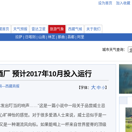
设为首页
加入收藏
藏首页
天气预报
雷达卫星
旅游气象
西藏气候
关于我们
拉萨
|
日喀则
|
山南
|
林芝
|
那曲
|
昌都
|
阿里
城市天气查询：
厂 预计2017年10月投入运行
网—西藏商报
大
中
【字体：
小
】
体发出叮当的响声……”这是一篇小说中一段关于品尝威士忌
心旷神怡的感觉。对于很多爱酒人士来说，威士忌似乎是一
又是一种潮流风向标。如果能喝上一杯来自世界屋脊的顶级