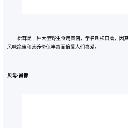
松茸是一种大型野生食用真菌，学名叫松口蘑，因
风味绝佳和营养价值丰富而倍爱人们喜爰。
贝母·昌都