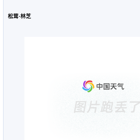
松茸·林芝