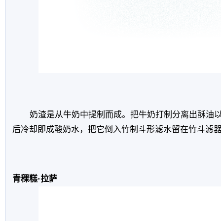
奶渣是从牛奶中提制而成。把牛奶打制分离出酥油
后冷却即成酸奶水，把它倒入竹制斗形滤水留在竹斗滤
青稞糕·拉萨