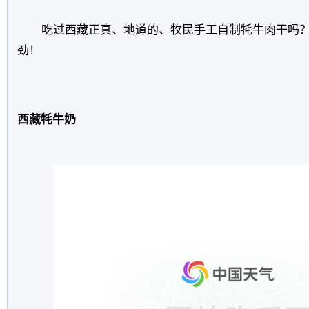
吃过西藏正真、地道的、牧民手工自制牦牛肉干吗
劲！
西藏牦牛奶