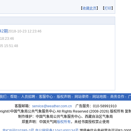
【
收藏此页
】 【
打印
】
42期
2018-10-23 12:23:46
18:23:46
05 15:51:48
我们
-
帮助
-
人员招聘
-
客服中心
-
版权声明
-
网站律师
-
网站地图
-
商务合作
-
客服邮箱：
service@weather.com.cn
广告服务：010-58991910
yright©中国气象局公共气象服务中心 All Rights Reserved (2008-2026) 版权所有 
制作维护：中国气象局公共气象服务中心、西藏自治区气象局
郑重声明：中国天气网
版权所有
，未经书面授权禁止使用
京ICP证010385-2号
京公网安备11041400134号
增值电信业务经营许可证B2-2005