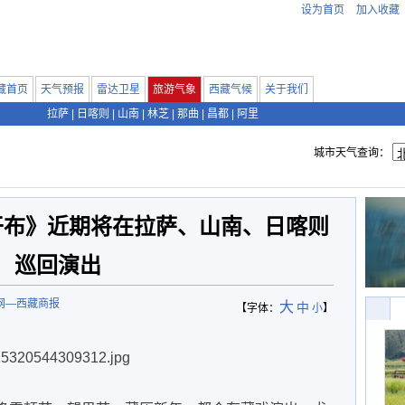
设为首页
加入收藏
藏首页
天气预报
雷达卫星
旅游气象
西藏气候
关于我们
拉萨
|
日喀则
|
山南
|
林芝
|
那曲
|
昌都
|
阿里
城市天气查询：
干布》近期将在拉萨、山南、日喀则
巡回演出
网—西藏商报
大
中
【字体：
小
】