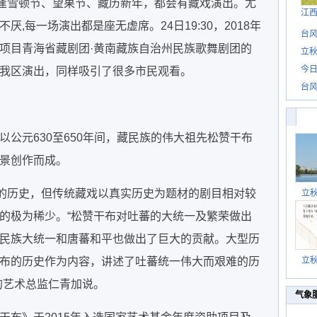
每逢雪顿节、望果节、藏历新年，都会有藏戏演出。尤
江
,每一场演出都是座无虚席。24日19:30，2018年
台风
项目青海省藏剧团·黄南藏族自治州民族歌舞剧团的
立秋
今日
我区演出，同样吸引了很多市民观看。
台风
公元630至650年间，藏民族的伟大祖先松赞干布
景创作而成。
年的历史，但传统藏戏以真实历史为题材的剧目相对较
立
的极为稀少。“松赞干布对吐蕃的大统一及繁荣做出
民族大统一和唐蕃和平也做出了巨大的贡献。大型历
布的历史作为内容，讲述了吐蕃统一伟大而艰难的历
立
的艺术总监仁青加说。
气象