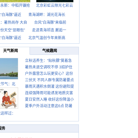
西永新：中稻开镰抢
北京彩虹云隙光七彩云
“白海豚”逼近
青海湖畔：湖光花海长
：暑热尚存 大自
台风“白海豚”来临前
份天空“显眼包”
走进青海祁连 邂逅一
“白海豚”逼近
北京气温创今年来新高
天气新闻
气候趣闻
立秋话养生：“贴秋膘”莫着急
暑热未退空调吹不停 3招护住
先清暑再防燥
户外露营怎么玩更安心？这份
肩颈不酸痛
三伏天 不同人群专属防暑要点
攻略请收好
秋节气：北
暴雨天遇积水倒灌 这份避险提
请收好
连续强降雨可能诱发地质灾害
示请收好
夏日安然入睡 收好这份降温小
这些前兆要知道
夏季户外活动注意这6点 防暑
贴士
健身两不误
秋这样过：
服务