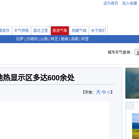
设为首页
加入收藏
藏首页
天气预报
雷达卫星
旅游气象
西藏气候
关于我们
拉萨
|
日喀则
|
山南
|
林芝
|
那曲
|
昌都
|
阿里
城市天气查询：
热显示区多达600余处
大
中
【字体：
小
】