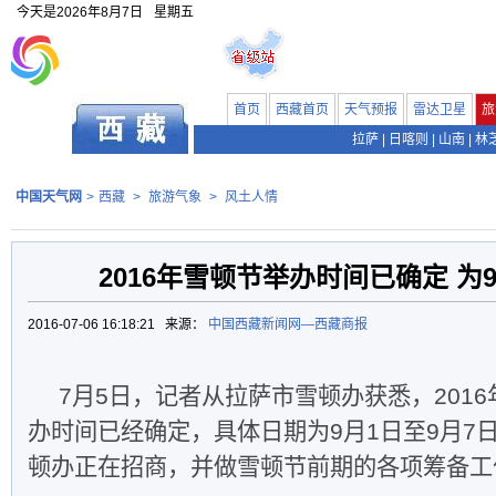
今天是
2026年8月7日
星期五
首页
西藏首页
天气预报
雷达卫星
旅
拉萨
|
日喀则
|
山南
|
林
中国天气网
>
西藏
>
旅游气象
>
风土人情
2016年雪顿节举办时间已确定 为
2016-07-06 16:18:21 来源：
中国西藏新闻网—西藏商报
7月5日，记者从拉萨市雪顿办获悉，201
办时间已经确定，具体日期为9月1日至9月7
顿办正在招商，并做雪顿节前期的各项筹备工