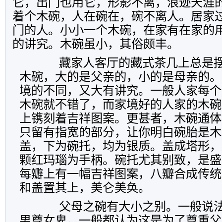
它，出门也用它，形影不离，浪迹天涯
着个木碗，人在碗在，碗不离人。居家
门的人。小小一个木碗，在家有在家的
的讲究。木碗虽小，其俗颇丰。
藏家人客厅的藏式茶几上总是摆
木碗，大的是父亲的，小的是母亲的。
境的不同，又大有讲究。一般人家每个
木碗就不错了，而家境好的人家的木碗
上镌刻着吉祥图案。更甚者，木碗通体
只留有指宽的部分，让你明白碗胎是木
盖，下为碗托，均为银质。盖成塔形，
颗红玛瑙为手柄。碗托尤其别致，是盛
每瓣上有一幅吉祥图案，八瓣合成传统
和盖置其上，美仑美奂。
父母之碗有大小之别。一般说法
男尊女卑。一般都认为这是为了尊重父