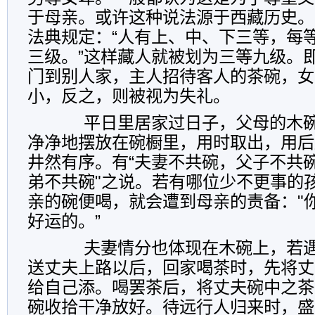
于母亲。或许这种说法源于西藏历史。
法典规定：“人有上、中、下三等，每
三级。”这样藏人就被划为三等九级。
门到别人家，主人招待客人的茶碗，女
小，反之，则被视为失礼。
平日里居家过日子，父母的木碗
净净地摆放在碗橱里，用时取出，用后
井然有序。有“夫妻不共碗，父子不共
弟不共碗"之说。若有哪位少不更事的
亲的碗便喝，就会遭到母亲的责备："
好运的。”
夫妻情分也体现在木碗上，若遇
送丈夫上路以后，回家喝茶时，先将丈
给自己添。喝罢茶后，将丈夫碗中之茶
碗收拾干净放好。待远行人归来时，盛