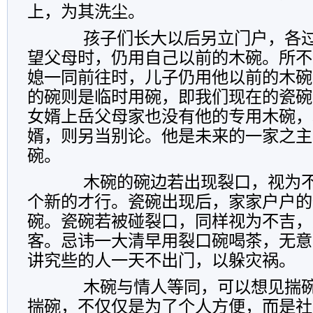
上，为其洗尘。
孩子们长大以后另立门户，各过
望父母时，仍用自己以前的木碗。所不
媳一同前往时，儿子仍用他以前的木碗
的碗则是临时用碗，即我们现在的瓷碗
女婿上岳父母家也没有他的专用木碗，
婿，则另当别论。他是未来的一家之主
碗。
木碗的碗边若出现裂口，视为不
个新的才行。瓷碗出现后，家家户户的
碗。瓷碗若被碰裂口，同样视为不吉，
客。忌讳一大清早用裂口碗喝茶，无意
讲究些的人一天不出门，以躲灾祸。
木碗与情人等同，可以想见揣碗
揣碗，不仅仅是为了个人方便，而是社