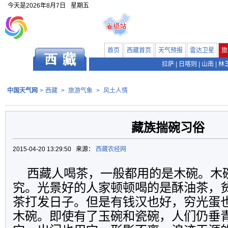
今天是
2026年8月7日
星期五
首页
西藏首页
天气预报
雷达卫星
旅
拉萨
|
日喀则
|
山南
|
林
中国天气网
>
西藏
>
旅游气象
>
风土人情
藏族揣碗习俗
2015-04-20 13:29:50 来源：
西藏农经网
西藏人喝茶，一般都用的是木碗。木
究。光景好的人家顿顿喝的是酥油茶，
茶打发日子。但是有钱汉也好，穷光蛋
木碗。即使有了玉碗和瓷碗，人们仍垂