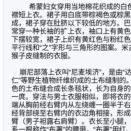
希蒙妇女穿用当地棉花织成的白
襟短上衣。裙子用白底带棕褐色或棕黑
成，裙子穿在肚脐以下较低的地方。巴
常穿一种长袖的扩上衣，袖口上有黄色
下摆较宽，裙子上织有黄红色与粉红色
平行线和“之”字形与三角形的图案。
猴子皮缝制的衣服。
崩尼部落上衣叫“尼麦埃济”，是由“达诺
仁”等野生植物纤维织成的土布缝制的
色的土布缝合成长条毯状，长为自身的
一庹。穿法与男士衣服相似，即将衣的
端从胸前经右臂内从左绕缠一圈半于右
经背部绕至右臂内的衣边角相接，形成
臂（男子袒露右肩臂）。衣长至小腿，
系一根称作“布署”的腰带。“布署”用