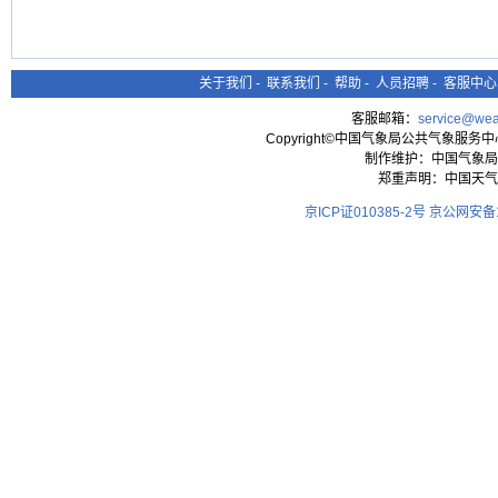
关于我们
-
联系我们
-
帮助
-
人员招聘
-
客服中心
客服邮箱：
service@wea
Copyright©中国气象局公共气象服务中心 All
制作维护：中国气象局
郑重声明：中国天气
京ICP证010385-2号
京公网安备11