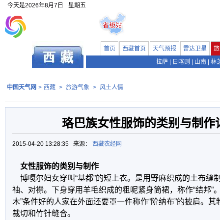
今天是
2026年8月7日
星期五
首页
西藏首页
天气预报
雷达卫星
旅
拉萨
|
日喀则
|
山南
|
林
中国天气网
>
西藏
>
旅游气象
>
风土人情
珞巴族女性服饰的类别与制作
2015-04-20 13:28:35 来源：
西藏农经网
女性服饰的类别与制作
博嘎尔妇女穿叫“基都”的短上衣。是用野麻织成的土布缝
袖、对襟。下身穿用羊毛织成的粗呢紧身筒裙，称作“结邦”
木”条件好的人家在外面还要罩一件称作“阶纳布”的披肩。
裁切和竹针缝合。