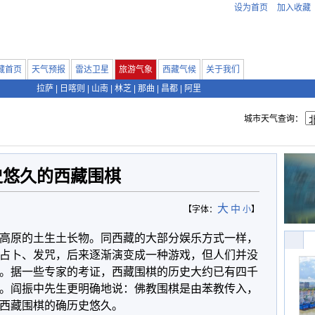
设为首页
加入收藏
藏首页
天气预报
雷达卫星
旅游气象
西藏气候
关于我们
拉萨
|
日喀则
|
山南
|
林芝
|
那曲
|
昌都
|
阿里
城市天气查询：
史悠久的西藏围棋
大
中
【字体：
小
】
高原的土生土长物。同西藏的大部分娱乐方式一样，
占卜、发咒，后来逐渐演变成一种游戏，但人们并没
。据一些专家的考证，西藏围棋的历史大约已有四千
。阎振中先生更明确地说：佛教围棋是由苯教传入，
西藏围棋的确历史悠久。