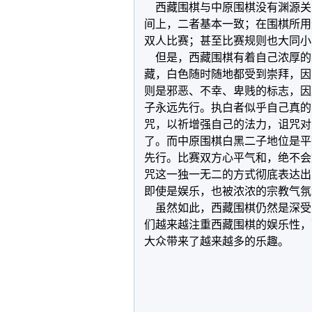
西藏围棋与中原围棋没有渊源关
间上，二者基本一致；在围棋所用
双人比赛；甚至比赛规则也大同小
但是，西藏围棋有着自己浓厚的
藏，白色随时随地都受到崇拜，因
则是邪恶、不幸、卑贱的标志，因
子永远先行。执白者似乎自己真的
咒，以祈增强自己的法力，诅咒对
了。而中原围棋白黑二子地位是平
先行。比赛双方心平气和，绝不会
咒这一独一无二的方式彻底表达出
即使是娱乐，也被浓浓的宗教气氛
虽然如此，西藏围棋仍然是深受
们越来越注重西藏围棋的娱乐性，
大众带来了越来越多的乐趣。