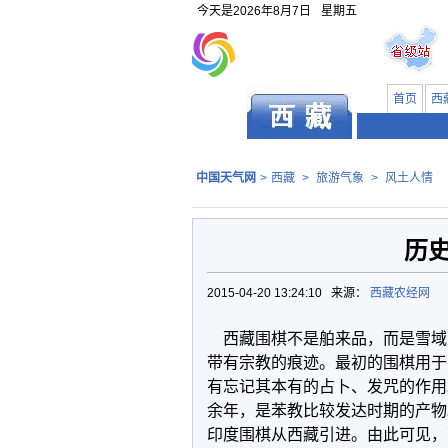
今天是
2026年8月7日
星期五
首页
西
中国天气网
>
西藏
>
旅游气象
>
风土人情
历
2015-04-20 13:24:10 来源：
西藏农经网
西藏围棋不是舶来品，而是雪域
带有宗教的痕迹。最初的围棋用于
有忘记其本有的占卜、发咒的作用
余年，是苯教比较发达时期的产物
印度围棋从西藏引进。由此可见，