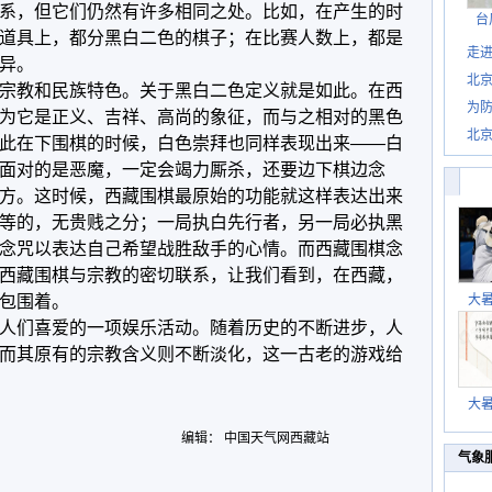
系，但它们仍然有许多相同之处。比如，在产生的时
台
道具上，都分黑白二色的棋子；在比赛人数上，都是
走进
异。
北
宗教和民族特色。关于黑白二色定义就是如此。在西
为防
为它是正义、吉祥、高尚的象征，而与之相对的黑色
北
此在下围棋的时候，白色崇拜也同样表现出来——白
面对的是恶魔，一定会竭力厮杀，还要边下棋边念
方。这时候，西藏围棋最原始的功能就这样表达出来
等的，无贵贱之分；一局执白先行者，另一局必执黑
念咒以表达自己希望战胜敌手的心情。而西藏围棋念
西藏围棋与宗教的密切联系，让我们看到，在西藏，
包围着。
大
人们喜爱的一项娱乐活动。随着历史的不断进步，人
而其原有的宗教含义则不断淡化，这一古老的游戏给
大
编辑： 中国天气网西藏站
气象