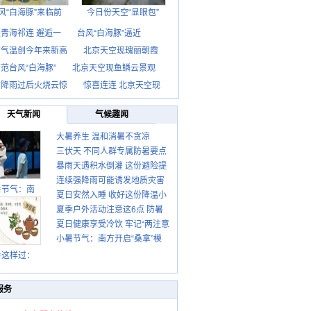
风“白海豚”来临前
今日份天空“显眼包”
青海祁连 邂逅一
台风“白海豚”逼近
京气温创今年来新高
北京天空现瑰丽朝霞
范台风“白海豚”
北京天空现鱼鳞云景观
京降雨过后火烧云惊
惊喜连连 北京天空现
天气新闻
气候趣闻
大暑养生 温和消暑不贪凉
三伏天 不同人群专属防暑要点
暴雨天遇积水倒灌 这份避险提
请收好
连续强降雨可能诱发地质灾害
示请收好
暑节气：南
夏日安然入睡 收好这份降温小
这些前兆要知道
夏季户外活动注意这6点 防暑
贴士
夏日健康享受冷饮 牢记“两注意
健身两不误
小暑节气：南方开启“桑拿”模
一控制”
式 北方陆续进入雨季
暑这样过：
服务