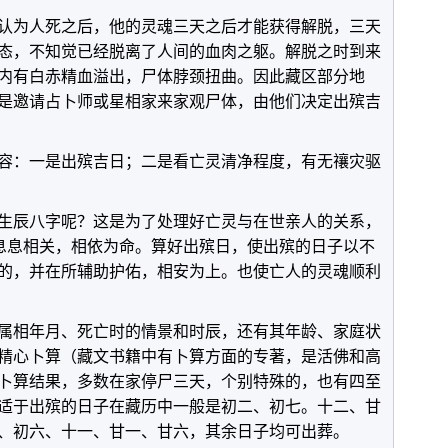
认为人死之后，他的灵魂三天之后才能获得解脱，三天
态，不知觉已经脱离了人间的血肉之躯。解脱之时到来
内有白赤精血溢出，尸体脖颈扭曲。因此藏区部分地
是邀请占卜师或星相家来家观尸体，由他们决定出殡吉
容：一是出殡吉日；二是看亡灵清净程度，有无禳灾驱
生辰八字呢？这是为了处理好亡灵与在世亲人的关系，
互息息相关，相依为命。算好出殡日，使出殡的日子以不
的，并在所辅助护佑，相安为上。也使亡人的灵魂顺利
属相年月、死亡时的情景和时辰，还有其年龄、家庭状
精心卜算（藏文书籍中有卜算方面的专著，是活佛和高
卜算结果，多数在家停尸三天，个别特殊的，也有四至
适于出殡的日子在藏历中一般是初二、初七。十二、甘
、初六、十一、甘一、甘六，其余日子均可出葬。