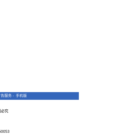
广告服务
-
手机版
复制必究
0053