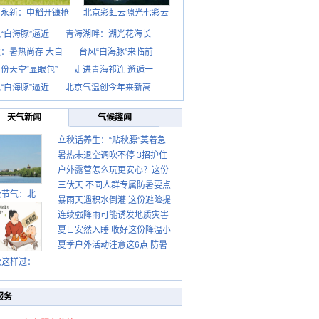
西永新：中稻开镰抢
北京彩虹云隙光七彩云
“白海豚”逼近
青海湖畔：湖光花海长
：暑热尚存 大自
台风“白海豚”来临前
份天空“显眼包”
走进青海祁连 邂逅一
“白海豚”逼近
北京气温创今年来新高
天气新闻
气候趣闻
立秋话养生：“贴秋膘”莫着急
暑热未退空调吹不停 3招护住
先清暑再防燥
户外露营怎么玩更安心？这份
肩颈不酸痛
三伏天 不同人群专属防暑要点
攻略请收好
秋节气：北
暴雨天遇积水倒灌 这份避险提
请收好
连续强降雨可能诱发地质灾害
示请收好
夏日安然入睡 收好这份降温小
这些前兆要知道
夏季户外活动注意这6点 防暑
贴士
健身两不误
秋这样过：
服务