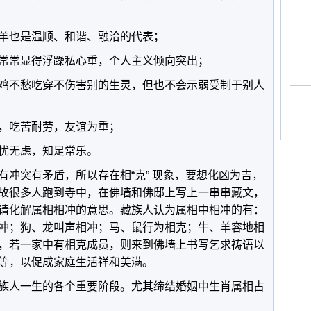
羊也是温顺、和谐、融洽的代表；
常常显得浮躁私心重，个人主义倾向突出；
鸡不愁吃穿不伤害别的生灵，但也不会示弱受制于别人
，吃苦耐劳，友谊为重；
忧无虑，知足常乐。
有冲突有矛盾，所以存在相“克” 现象，要想化凶为吉，
故很多人跑到寺中，在佛墙和佛邸上写上一串串藏文，
请化解属相相冲的意思。藏族人认为属相中相冲的有：
冲；狗、龙叫声相冲；马、鼠行为相克；牛、羊容地相
，若一家中有相克成员，则来到佛墙上书写乞求祷语以
等，以促成家庭生活祥和美满。
族人一生的各个重要阶段。尤其缔结婚姻中生肖属相占