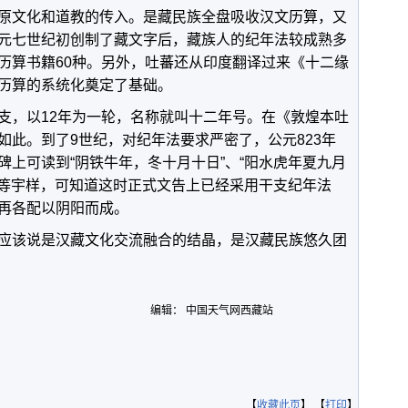
原文化和道教的传入。是藏民族全盘吸收汉文历算，又
元七世纪初创制了藏文字后，藏族人的纪年法较成熟多
历算书籍60种。另外，吐蕃还从印度翻译过来《十二缘
历算的系统化奠定了基础。
支，以12年为一轮，名称就叫十二年号。在《敦煌本吐
如此。到了9世纪，对纪年法要求严密了，公元823年
碑上可读到“阴铁牛年，冬十月十日”、“阳水虎年夏九月
日”等宇样，可知道这时正式文告上已经采用干支纪年法
再各配以阴阳而成。
应该说是汉藏文化交流融合的结晶，是汉藏民族悠久团
编辑： 中国天气网西藏站
【
收藏此页
】 【
打印
】