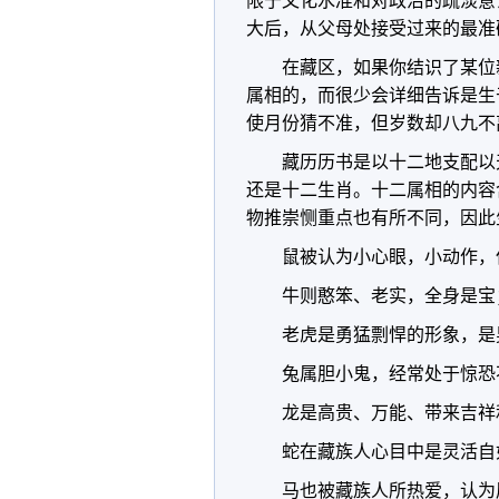
限于文化水准和对政治的疏淡意
大后，从父母处接受过来的最准
在藏区，如果你结识了某位
属相的，而很少会详细告诉是生
使月份猜不准，但岁数却八九不
藏历历书是以十二地支配以
还是十二生肖。十二属相的内容
物推崇恻重点也有所不同，因此
鼠被认为小心眼，小动作，
牛则憨笨、老实，全身是宝
老虎是勇猛剽悍的形象，是
兔属胆小鬼，经常处于惊恐
龙是高贵、万能、带来吉祥
蛇在藏族人心目中是灵活自
马也被藏族人所热爱，认为