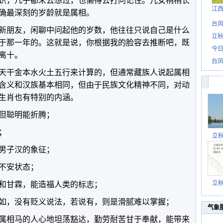
识，几乎都未去想过，也懒得去打问记住。儿女稍稍长
江
确最深刻的岁龄就是属相。
台风
新朋友，闲聊中问起他的岁数，他往往只说自己是什么
立秋
于那一年的。这就是说，你根据我的脸容去推断吧，既
今日
离十。
台风
天干金本水火土五行来计算的，但通常藏族人说起属相
含义和汉族基本相同，但由于民族文化精神不同，对动
生肖也有特别的内涵。
但聪明能折腾；
；
立
男子汉的象征；
不安状态；
立
和甘霖，能造福人类的标志；
如，没有贬义说法，若说有，则是滑腻难以掌握；
气象
属相马的人心地坦荡豁达，勤劳耐苦甘于奉献，能带来