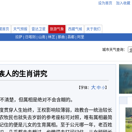
设为首页
加入收藏
藏首页
天气预报
雷达卫星
旅游气象
西藏气候
关于我们
拉萨
|
日喀则
|
山南
|
林芝
|
那曲
|
昌都
|
阿里
城市天气查询：
族人的生肖讲究
大
中
【字体：
小
】
不清楚，但属相是绝对不会含糊的。
度贯穿人生始终，王权影响较薄弱，政教合一统治较长
农牧民也就失去岁龄的参考座标可对照，唯有属相最简
记住的便是儿女的生育属相。至于公元哪一年，老百姓