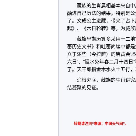
藏族的生肖属相基本来自中
融进自己历法的结果。特别是公
了。文成公主进藏，带来了占卜
起》、《六日轮转》等。为藏族
藏族早期历算多采用十二地
蕃历史文书》和吐蕃简牍中都是
立于逻些（今拉萨）的唐蕃会盟
六日”、“阻水兔年春二月十四
了。天干即指金木水火土五行，
追根究底，藏族的生肖讲究
结凝聚的见证。
转载请注明“来源：中国天气网”。