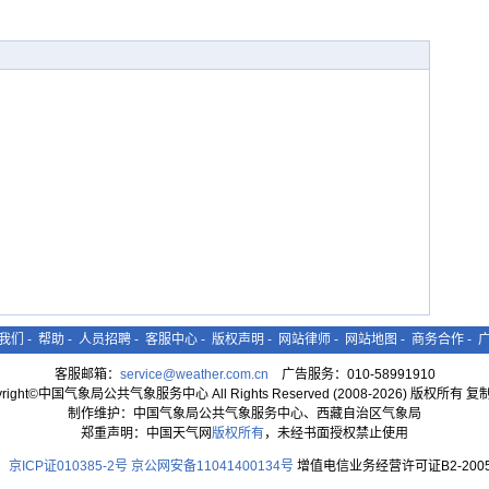
我们
-
帮助
-
人员招聘
-
客服中心
-
版权声明
-
网站律师
-
网站地图
-
商务合作
-
客服邮箱：
service@weather.com.cn
广告服务：010-58991910
yright©中国气象局公共气象服务中心 All Rights Reserved (2008-2026) 版权所有 
制作维护：中国气象局公共气象服务中心、西藏自治区气象局
郑重声明：中国天气网
版权所有
，未经书面授权禁止使用
京ICP证010385-2号
京公网安备11041400134号
增值电信业务经营许可证B2-2005