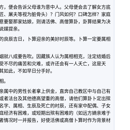
方，便会告诉父母谁为意中人。父母便会去了解女方底
匠、屠夫等视为脏骨头）？门风如何？口碑怎样？家庭
意要娶那家姑娘，则请活佛、高僧算卦，卦算结果为决
说媒提亲。
的良辰吉日，卜算迎亲的美好时辰等。卜算一定要属相
姻就八成要告吹。因藏族人认为属相相克，注定结婚后
受不尽的痛苦和灾难，或许还会有一人夭亡，这是天
其如此，不如早日分手好。
相。
亲属中的男性长者拿上供金，直奔自己教区中与自己有
或者法台及其他德高望重的高僧，请他们算卦卜定出殡
名字、属相、生辰及死亡的时辰，还有家中配偶、子女
庭经济有困难，或短期出殡有困难的（如远方嫡亲难于
者情况时一并报告，好使活佛或高僧卜算时作为背景材