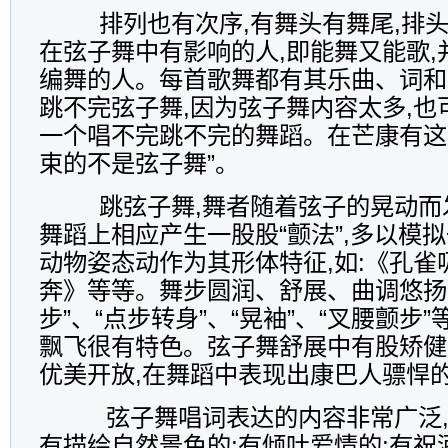
排列也有次序,有舞头有舞尾,排头,
在弦子舞中有影响的人,即能舞又能歌,
编舞的人。每首歌舞都有其乐曲、词和
跳不完弦子舞,因为弦子舞内容太多,也
一个唱不完跳不完的舞蹈。在芒康有这
束的不是弦子舞”。
跳弦子舞,舞者随着弦子的晃动而发
舞蹈上相应产生一股股“颤法”,多以模
动物姿态动作为其形体特征,如:《孔雀
奔》等等。舞步圆润、舒展、曲调悠扬
步”、“点步转身”、“晃袖”、“叉腰颤步
飘飞很有特色。弦子舞舒展中有股矫健
优美开放,在舞蹈中表现出康巴人骠悍
弦子舞唱词表达的内容非常广泛,
有描绘自然景色的;有倾吐爱情的;有祝