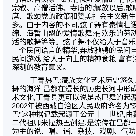
宗教、高僧活佛、寺庙的;解放以后,歌
席、歌颂党的政策和赞美社会主义新生
多。由于内容的不同,弦子舞有豪情壮语
绵、海誓山盟的爱情歌舞;有欢乐的劳
活的歌舞等等。弦子舞不仅给人于音乐
一个民间语言的精华,奔放驰骋的民间自
民间游戏,给人于向上的精神食粮,富有
深刻的教育意义。
丁青热巴:藏族文化艺术历史悠久,
舞的海洋,昌都在漫长的历史长河中形
术文化,丁青县更可以说是热巴舞的起
2002年被西藏自治区人民政府命名为“
巴”这种据记载起源于公元十一世纪,
二代祖师米拉热巴创建,是流传在昌都
为主的说、唱、谐、杂技、戏剧、气功