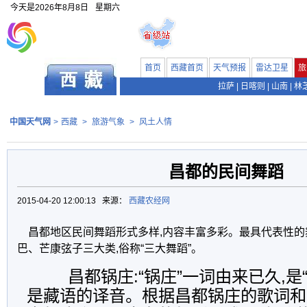
今天是
2026年8月8日
星期六
首页
西藏首页
天气预报
雷达卫星
旅
拉萨
|
日喀则
|
山南
|
林
中国天气网
>
西藏
>
旅游气象
>
风土人情
昌都的民间舞蹈
2015-04-20 12:00:13 来源：
西藏农经网
昌都地区民间舞蹈形式多样,内容丰富多彩。最具代表性的
巴、芒康弦子三大类,俗称“三大舞蹈”。
昌都锅庄:“锅庄”一词由来已久,是“
是藏语的译音。根据昌都锅庄的歌词和