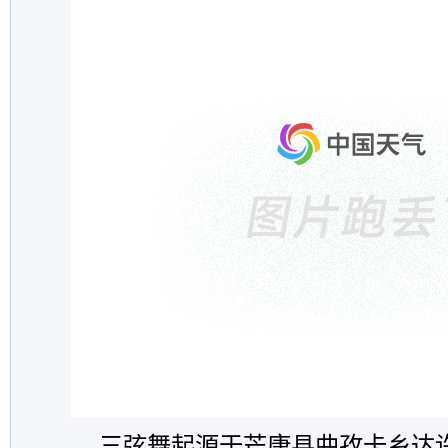
三弦舞起源于芒康县曲孜卡乡达许