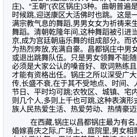
庄)、“王朝”(农区锅庄)3种。曲朝普
时候跳,迎送康区大活佛时也跳。这是
满宗教气息的舞蹈,男男女女为祈祷来
舞蹈。清朝乾隆年间,这种舞蹈被引进
京,成为宫廷朝庙乐舞的组成部分。而
为热烈奔放,充满自豪。昌都锅庄中男
或退出跳舞队伍。只是男女领舞不能随
必须是大家公认的嗓音好、歌词熟练且
才能有资格出任。锅庄之所以深受广大
传,长盛不衰,在于其不受地点、时间、
节日、平时均可跳;农牧区、城镇、宅内
则几个人,多则上千也可跳,这种表演形
族人民热爱生活、热爱劳动、热情豪迈
在西藏,锅庄以昌都锅庄最为有名
婚嫁喜庆之际,广场上、庭院里,男女相