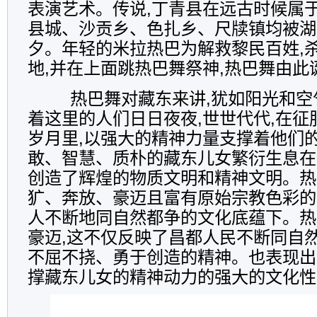
表演艺术。传说,丁青县在远古时候属于
县城、沙贡乡、色扎乡、尺牍镇均被湖
夕。年轻的米拉热巴为解救黎民百姓,
地,并在上面跳热巴舞祭神,热巴舞由此
热巴舞对藏东来讲,犹如阳光和空
着这里的人们日日夜夜,世世代代,在征
岁月里,以强大的精神力量支撑着他们
敢、智慧、质朴的藏东儿女繁衍生息在
创造了辉煌的物质文明和精神文明。热
犷、奔放、豪迈且富有原始宗教色彩的
人不断地同自然都争的文化底蕴下。热
豪迈,这不仅反映了昌都人民不断同自然
不屈不挠、勇于创造的精神。也表现出
撑藏东儿女的精神动力的强大的文化性