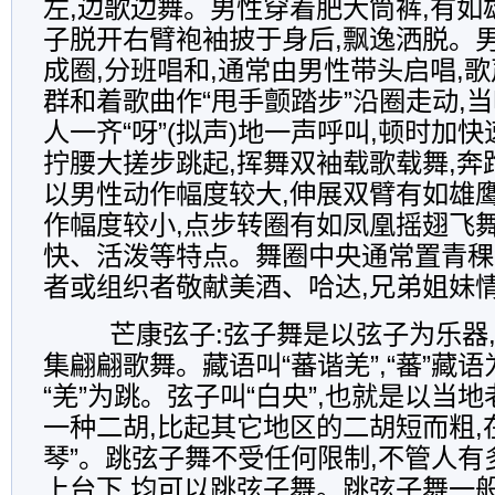
左,边歌边舞。男性穿着肥大筒裤,有如
子脱开右臂袍袖披于身后,飘逸洒脱。男
成圈,分班唱和,通常由男性带头启唱,
群和着歌曲作“甩手颤踏步”沿圈走动,
人一齐“呀”(拟声)地一声呼叫,顿时加
拧腰大搓步跳起,挥舞双袖载歌载舞,奔
以男性动作幅度较大,伸展双臂有如雄
作幅度较小,点步转圈有如凤凰摇翅飞舞
快、活泼等特点。舞圈中央通常置青稞
者或组织者敬献美酒、哈达,兄弟姐妹
芒康弦子:弦子舞是以弦子为乐器
集翩翩歌舞。藏语叫“蕃谐羌”,“蕃”藏语为
“羌”为跳。弦子叫“白央”,也就是以当
一种二胡,比起其它地区的二胡短而粗,
琴”。跳弦子舞不受任何限制,不管人有
上台下,均可以跳弦子舞。跳弦子舞一