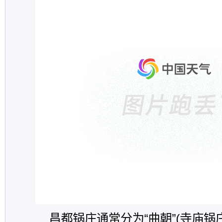
昌都锅庄通常分为“曲朝”(寺庙锅庄)