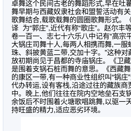
卓舞这个民间古老的舞蹈形式,早在吐
舞早期与西藏奴隶社会和盟誓活动有关
歌舞结合,载歌载舞的圆圈歌舞形式。
译 为“郭庄”,近代有称“歌庄”。赵尔
卷一百一、志七十六乐八中记有“高宗
大锅庄司舞十人,每两人相携而舞,一服
珠、斜披黄蓝二带,交加十字。”这种对
放初期尚见于昌都的寺庙锅庄。《卫藏
是围着支锅石桩而舞的意思。《西藏舞
的康区一带,有一种商业性组织叫“锅庄
代办转运,设有客栈,沿途过往的藏族商
中。晚上,他们往往在院内空地垒石支锅
余饭后不时围着火塘歌唱跳舞,以驱一天
持旺盛的精力,适应恶劣环境。