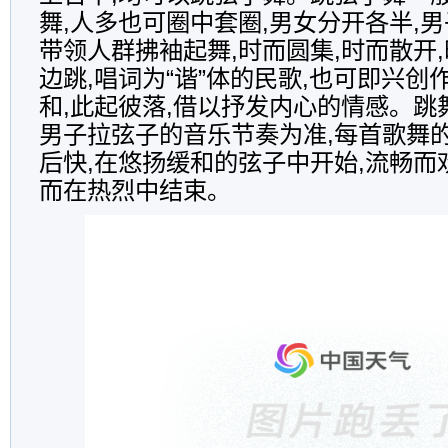
舞,人多也可圈中套圈,男女分开各半,
带领人群拂袖起舞,时而圆集,时而散开
边跳,唱词为“谐”体的民歌,也可即兴创
和,此起彼落,借以抒发内心的情感。跳
男子拉弦子的音乐节奏为准,每首歌舞
后快,在悠扬缓和的弦子中开始,流畅而
而在热烈中结束。