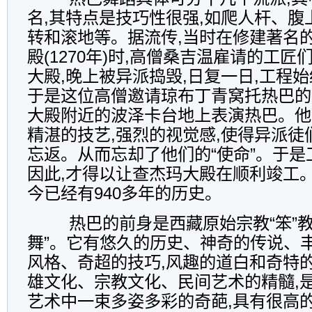
名,其特点是技巧性很强,如爬人杆、腹
转和滚地等。据流传,当时在修建著名
殿(1270年)时,高僧桑吉温雇请的工
大殿,晚上被异派捣毁,日复一日,工程
于是这位高僧邀请琼布丁青窝托热巴的
大殿附近的波泽卡台地上表演热巴。他
精湛的技艺,强烈的视觉感,使得异派徒
忘返。从而忘却了他们的“使命”。于是
因此,才得以让查杰玛大殿在顺利竣工。
今已经有940多年的历史。
热巴的前身是西藏原始宗教“笨”教的
舞”。它有悠久的历史、神奇的传说、
风格、奇超的技巧,风趣的道白和奇特的
雄文化、宗教文化、民间艺术的精髓,
艺术中一束多姿多彩的奇葩,具有很高