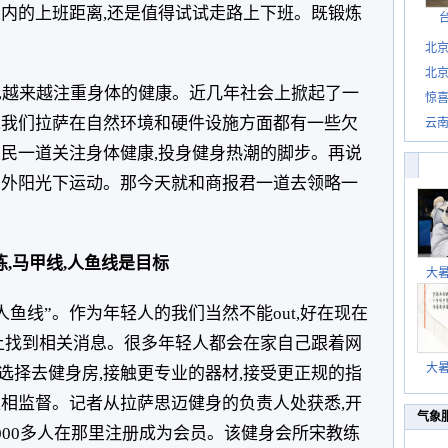
以内的上班距离,还是值得试试走路上下班。既锻炼
北
北
也越来越注重身体的健康。近几年社会上掀起了一
惊
惊喜
,我们拉萨在自然环境和硬件设施方面都有一些欠
云
人民一道关注身体健康,投身健身热潮的脚步。再说
户外阳光下运动。那今天就和商报君一道去领略一
炼,马甲线,人鱼线是目标
大
人鱼线”。作为年轻人的我们当然不能out,好在现在
网上找到相关消息。很多年轻人都会在家自己跟着网
大
选择去健身房,接触更专业的器材,接受更正规的指
互相监督。记者从拉萨思迈健身的负责人处获悉,开
气象
000多人在那里注册成为会员。该健身会所宋教练