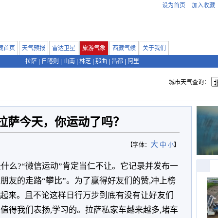
设为首页
加入收藏
藏首页
天气预报
雷达卫星
旅游气象
西藏气候
关于我们
拉萨
|
日喀则
|
山南
|
林芝
|
那曲
|
昌都
|
阿里
城市天气查询：
拉萨今天，你运动了吗？
大
中
【字体：
小
】
什么?“微信运动”肯定当仁不让。它记录并发布一
朋友的走路“攀比”。为了赢得好友们的赞,冲上榜
劲”起来。且不论这样日行万步到底有没有让好友们
值得我们表扬,学习的。拉萨私家车越来越多,堵车