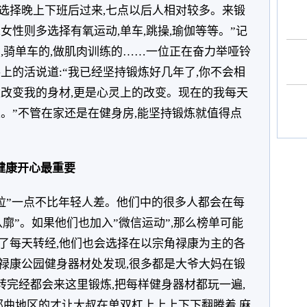
都选择晚上下班后过来,七点以后人相对较多。来锻
女性则多选择有氧运动,单车,跳操,瑜伽等等。”记
,骑单车的,做肌肉训练的……一位正在奋力举哑铃
上的活说道:“我已经坚持锻炼好几年了,你不会相
仅改变我的身材,更是心灵上的改变。现在的我每天
。”不管在家还是在健身房,能坚持锻炼就值得点
健康开心最重要
莫拉”一点不比年轻人差。他们中的很多人都会在每
八廓”。如果他们也加入”微信运动”,那么榜单可能
了每天转经,他们也会选择在以宗角禄康为主的各
禄康公园健身器材处发现,很多都是大爷大妈在锻
转完经都会来这里锻炼,把每样健身器材都玩一遍,
那曲地区的才让大叔在单双杠上上上下下翻腾着,麻