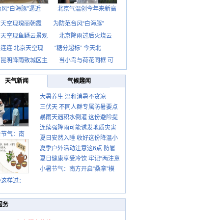
台风“白海豚”逼近
北京气温创今年来新高
京天空现瑰丽朝霞
为防范台风“白海豚”
京天空现鱼鳞云景观
北京降雨过后火烧云
连连 北京天空现
“糖分超标” 今天北
南昆明降雨致城区主
当小鸟与荷花同框 可
天气新闻
气候趣闻
大暑养生 温和消暑不贪凉
三伏天 不同人群专属防暑要点
暴雨天遇积水倒灌 这份避险提
请收好
连续强降雨可能诱发地质灾害
示请收好
暑节气：南
夏日安然入睡 收好这份降温小
这些前兆要知道
夏季户外活动注意这6点 防暑
贴士
夏日健康享受冷饮 牢记“两注意
健身两不误
小暑节气：南方开启“桑拿”模
一控制”
式 北方陆续进入雨季
暑这样过：
服务