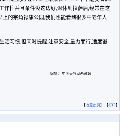
曲工作忙并且条件没这边好,退休到拉萨后,经常在这
早上的宗角禄康公园,我们也能看到很多中老年人
。
活习惯,但同时提醒,注意安全,量力而行,适度锻
编辑： 中国天气网西藏站
【
收藏此页
】 【
打印
】