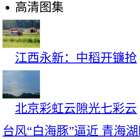
高清图集
江西永新：中稻开镰抢
北京彩虹云隙光七彩云
台风“白海豚”逼近
青海湖