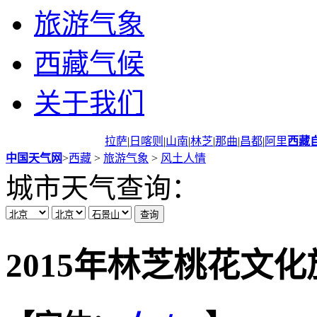
旅游气象
西藏气候
关于我们
拉萨
|
日喀则
|
山南
|
林芝
|
那曲
|
昌都
|
阿里
西藏
中国天气网
>
西藏
>
旅游气象
>
风土人情
城市天气查询：
2015年林芝桃花文化