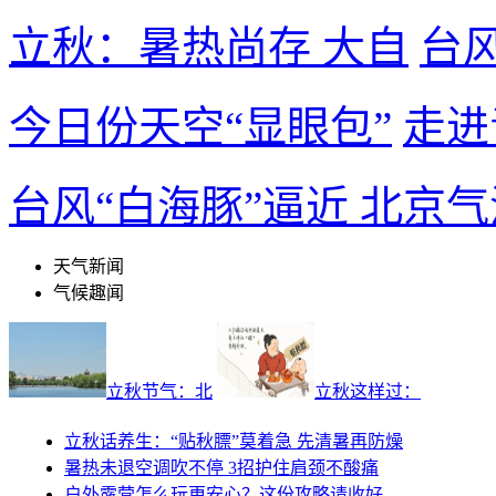
立秋：暑热尚存 大自
台
今日份天空“显眼包”
走进
台风“白海豚”逼近
北京气
天气新闻
气候趣闻
立秋节气：北
立秋这样过：
立秋话养生：“贴秋膘”莫着急 先清暑再防燥
暑热未退空调吹不停 3招护住肩颈不酸痛
户外露营怎么玩更安心？这份攻略请收好