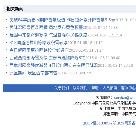
相关新闻
突破64年历史同期降雪量极值 昨日拉萨累计降雪量5.5㎜
2015-01-09 
强降温降雪再袭西藏 局地发布黄色预警
2015-01-07 14:42:38
我国中东部将迎寒潮 气温普降6-10摄氏度
2015-01-07 11:11:14
318国道通拉山等路段积雪较厚
2015-01-05 18:11:19
今日起阿里至拉萨路段全线通车
2015-01-05 11:51:24
西藏西南部降雪渐停 东部气温骤降近8℃
2015-01-05 11:09:40
西南部降雪强度减弱 4日起自西向东有明显降温
2015-01-03 14:22:18
元旦期间 我区西南部有雪
2014-12-30 14:01:39
关于我们
-
联系我们
-
帮助
-
人员招聘
-
客服中心
客服邮箱：
service@wea
Copyright©中国气象局公共气象服务中心 All
制作维护：中国气象局
郑重声明：中国天气
京ICP证010385-2号
京公网安备11