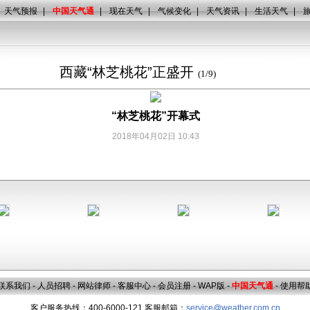
天气预报
|
中国天气通
|
现在天气
|
气候变化
|
天气资讯
|
生活天气
|
西藏“林芝桃花”正盛开
(
1
/
9
)
“林芝桃花”开幕式
2018年04月02日 10:43
联系我们
-
人员招聘
-
网站律师
-
客服中心
-
会员注册
-
WAP版
-
中国天气通
-
使用帮
客户服务热线：400-6000-121 客服邮箱：
service@weather.com.cn