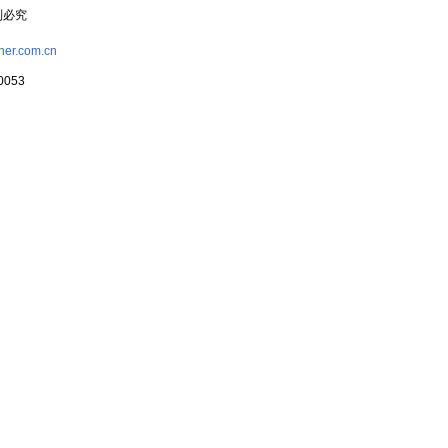
复制必究
her.com.cn
053