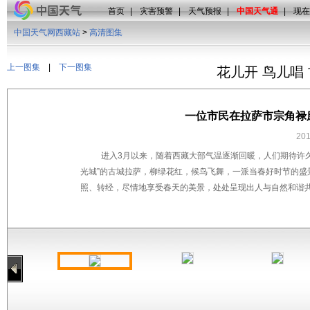
首页
|
灾害预警
|
天气预报
|
中国天气通
|
现在
中国天气网西藏站
>
高清图集
上一图集
|
下一图集
花儿开 鸟儿唱
一位市民在拉萨市宗角禄
20
进入3月以来，随着西藏大部气温逐渐回暖，人们期待许
光城”的古城拉萨，柳绿花红，候鸟飞舞，一派当春好时节的
照、转经，尽情地享受春天的美景，处处呈现出人与自然和谐共处