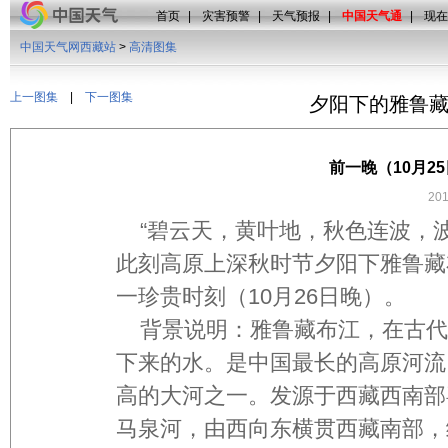
首页
|
灾害预警
|
天气预报
|
中国天气通
|
现在
中国天气网西藏站
>
高清图集
上一图集
|
下一图集
夕阳下的雅鲁
前一晚（10月2
20
“碧云天，黄叶地，秋色连波，
此刻高原上深秋时节夕阳下雅鲁藏
一珍贵时刻（10月26日晚）。
背景说明：雅鲁藏布江，在古代
下来的水。是中国最长的高原河流
高的大河之一。发源于西藏西南部
马泉河，由西向东横贯西藏南部，