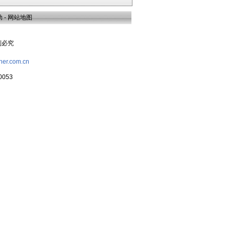
助
-
网站地图
复制必究
her.com.cn
053