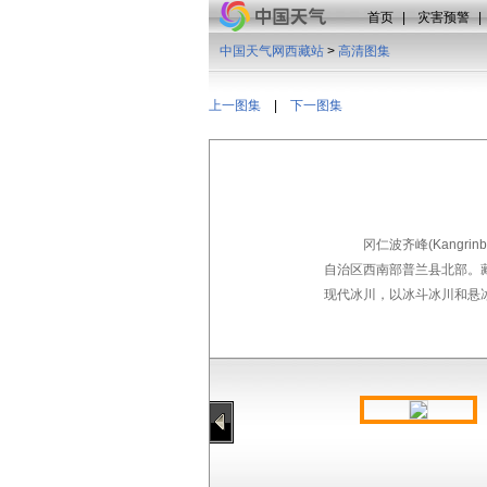
首页
|
灾害预警
|
中国天气网西藏站
>
高清图集
上一图集
|
下一图集
冈仁波齐峰(Kangr
自治区西南部普兰县北部。藏
现代冰川，以冰斗冰川和悬