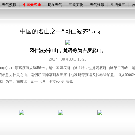
天气预报
|
中国天气通
|
现在天气
|
气候变化
|
天气资讯
|
生活天气
|
中国的名山之一“冈仁波齐”
(
1
/
5
)
冈仁波齐神山，梵语称为吉罗娑山。
2017年08月30日 16:23
inboqe)，山顶高度海拔6656米，是中国冈底斯山脉主峰，也是冈底斯山脉第二高峰
语意为神灵之山。南侧断层降落到象泉河谷地和玛旁雍错及拉昂错湖盆。海拔6000
冰川为主。南坡冰川多于北坡。图文/达次 普珍