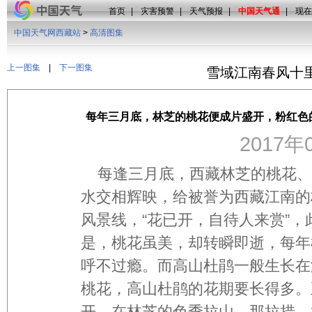
首页
|
灾害预警
|
天气预报
|
中国天气通
|
现在
中国天气网西藏站
>
高清图集
上一图集
|
下一图集
雪域江南春风十
每年三月底，林芝的桃花便成片盛开，粉红色
2017年0
每逢三月底，西藏林芝的桃花、
水交相辉映，给被誉为西藏江南的
风景线，“花已开，自待人来赏”
是，桃花虽美，却转瞬即逝，每年
呼不过瘾。而高山杜鹃一般生长在海拔
桃花，高山杜鹃的花期要长得多。
开，在林芝的色季拉山、那拉措、